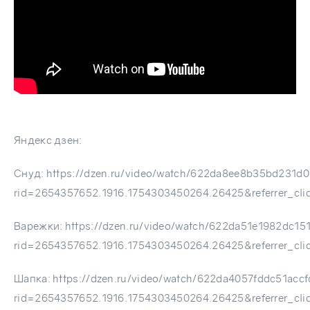
Яндекс дзен:
Снуд:
https://dzen.ru/video/watch/622da8ee8b35bd231d
rid=2654357652.1916.1754303450264.26425&referrer_cl
Варежки:
https://dzen.ru/video/watch/622da51e1982dc1
rid=2654357652.1916.1754303450264.26425&referrer_cl
Шапка:
https://dzen.ru/video/watch/622da4057fddc51acc
rid=2654357652.1916.1754303450264.26425&referrer_cl